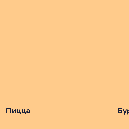
Пицца
Бу