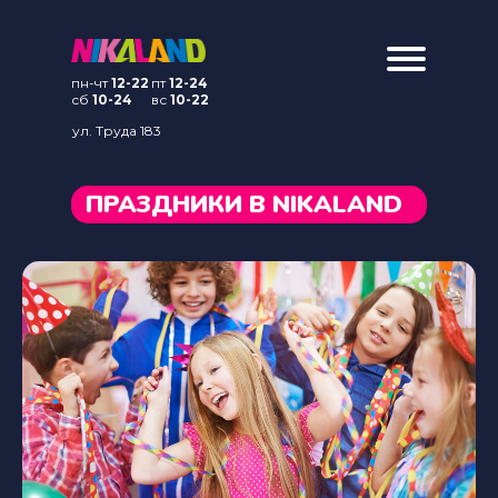
пн-чт
12-22
пт
12-24
сб
10-24
вс
10-22
ул. Труда 183
ПРАЗДНИКИ В NIKALAND