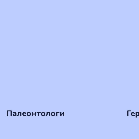
Палеонтологи
Ге